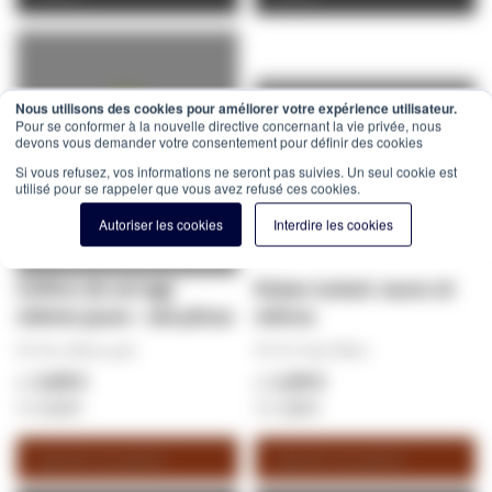
Nous utilisons des cookies pour améliorer votre expérience utilisateur.
Pour se conformer à la nouvelle directive concernant la vie privée, nous
devons vous demander votre consentement pour définir des cookies
Si vous refusez, vos informations ne seront pas suivies. Un seul cookie est
utilisé pour se rappeler que vous avez refusé ces cookies.
Autoriser les cookies
Interdire les cookies
Colliers de serrage
Ruban isolant Jaune 10
140mm jaune - 100 pièces
mètres
REF:
kb_140mm_geel
REF:
DC-Tape-Yellow
3,49 €
1,54 €
4,19 €
1,85 €
Ajouter au panier
Ajouter au panier