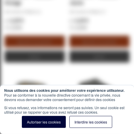
Orange
Jaune
REF:
DS-KC-UTP6A-TL-6
REF:
DS-KC-UTP6A-TL-7
2,25 €
2,25 €
2,70 €
2,70 €
Ajouter au panier
Ajouter au panier
Devis
Devis
Nous utilisons des cookies pour améliorer votre expérience utilisateur.
Pour se conformer à la nouvelle directive concernant la vie privée, nous
devons vous demander votre consentement pour définir des cookies
Si vous refusez, vos informations ne seront pas suivies. Un seul cookie est
utilisé pour se rappeler que vous avez refusé ces cookies.
Autoriser les cookies
Interdire les cookies