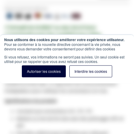
Payez en toute sécurité avec:
✔ Entrepôt de 10.000m² au cœur de la France
✔ Commandé avant 12h = expédié le jour même
Nous utilisons des cookies pour améliorer votre expérience utilisateur.
Pour se conformer à la nouvelle directive concernant la vie privée, nous
Estimation des frais de port:
Colis -
15,00 €
(France, HT)
devons vous demander votre consentement pour définir des cookies
SKU
GV-11022
Si vous refusez, vos informations ne seront pas suivies. Un seul cookie est
utilisé pour se rappeler que vous avez refusé ces cookies.
Nettoyant Ferulle Fibre de verre pour nettoyer les fémérilles
dans des liaisons et des connecteurs en vrac. Ce nettoyant
Autoriser les cookies
Interdire les cookies
élimine la poussière, l'huile et divers autres saletés qui
rendent la virole sale. Le capuchon de recouvrementsert
d'adaptateur pour nettoyer les connecteurs en vrac.
Spécifications du produit:
Convient aux connecteurs SC / ST / FC
Nettoie 2,5 mm de ferrules avec des polissages UPC et
APC
Peut être utilisé jusqu'à 440 fois par nettoyant