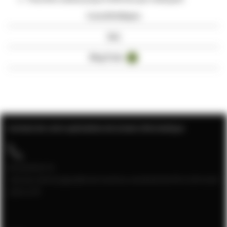
Caractéristiques
Avis
Blog Posts
3
Contact de votre spécialiste de la baie informatique
04 28 08 00 70
Service client joignable du lundi au vendredi de 9h à 12h et de
13h à 17h