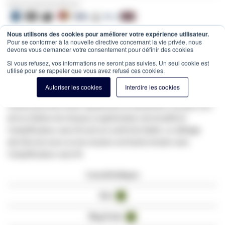
Payez en toute sécurité avec:
Nous utilisons des cookies pour améliorer votre expérience utilisateur.
✔ Entrepôt de 10.000m² au cœur de la France
Pour se conformer à la nouvelle directive concernant la vie privée, nous
✔ Commandé avant 12h = expédié le jour même
devons vous demander votre consentement pour définir des cookies
Si vous refusez, vos informations ne seront pas suivies. Un seul cookie est
Estimation des frais de port:
Colis -
15,00 €
(France, HT)
utilisé pour se rappeler que vous avez refusé ces cookies.
SKU
N_CMP-RCT11
Autoriser les cookies
Interdire les cookies
Avec un générateur de tonalité et un amplificateur sans fil, un
réseau peut être testé rapidement et facilement. De plus, lors
de la création de réseaux, le générateur de tonalité et
l'amplificateur sans fil sont un outil très fiable. Le câblage
derrière les murs ou les clusters est facile à tester avec
l'amplificateur sans fil.
Caractéristiques
Avis
1
Blog Posts
1