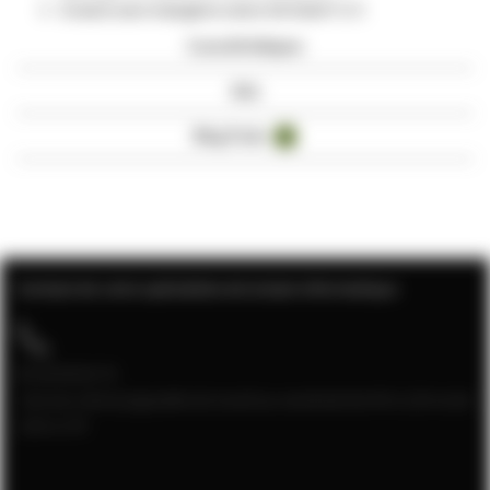
Gratuit sans halogène selon EN 50267-2-3
Caractéristiques
Avis
Blog Posts
4
Contact de votre spécialiste de la baie informatique
04 28 08 00 70
Service client joignable du lundi au vendredi de 9h à 12h et de
13h à 17h