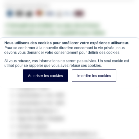
Payez en toute sécurité avec:
✔ Entrepôt de 10.000m² au cœur de la France
✔ Commandé avant 12h = expédié le jour même
Nous utilisons des cookies pour améliorer votre expérience utilisateur.
Estimation des frais de port:
Colis -
15,00 €
(France, HT)
Pour se conformer à la nouvelle directive concernant la vie privée, nous
devons vous demander votre consentement pour définir des cookies
SKU
GV-411420
Si vous refusez, vos informations ne seront pas suivies. Un seul cookie est
Spécifications du produit:
utilisé pour se rappeler que vous avez refusé ces cookies.
Fibre optique Type: Singlemode 9/125
Autoriser les cookies
Interdire les cookies
Catégorie: OS2
Longueur: 20m
Connecteur 1: SC / APC
Connecteur 2: SC / APC
Nombre de fibres: 1
Type de câble: Simplex
Couleur: jaune
ignifuge de flamme selon EN 50265-2-1