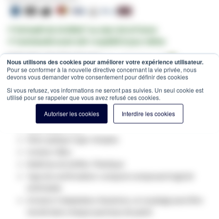
✔ Entrepôt de 10.000m² au cœur de la France
✔ Commandé avant 12h = expédié le jour même
Estimation des frais de port:
Colis -
15,00 €
(France, HT)
Nous utilisons des cookies pour améliorer votre expérience utilisateur.
Pour se conformer à la nouvelle directive concernant la vie privée, nous
SKU
GV-72044
devons vous demander votre consentement pour définir des cookies
Spécifications du produit:
Si vous refusez, vos informations ne seront pas suivies. Un seul cookie est
utilisé pour se rappeler que vous avez refusé ces cookies.
Type de fibre optique: Singlemode
Autoriser les cookies
Interdire les cookies
Connecteur 1: SC
Connecteur 2: SC
Fibre optique Type: Simplex
Couleur: Bleu
Matériau du boîtier: Plastique
Type de confirmation: compost-composant logiciel
enfichable
à travers l'adaptateur Keystone, ce couplage peut être
monté dans chaque panneau de patch