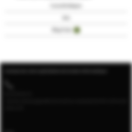
Caractéristiques
Avis
Blog Posts
3
Contact de votre spécialiste de la baie informatique
04 28 08 00 70
Service client joignable du lundi au vendredi de 9h à 12h et de
13h à 17h