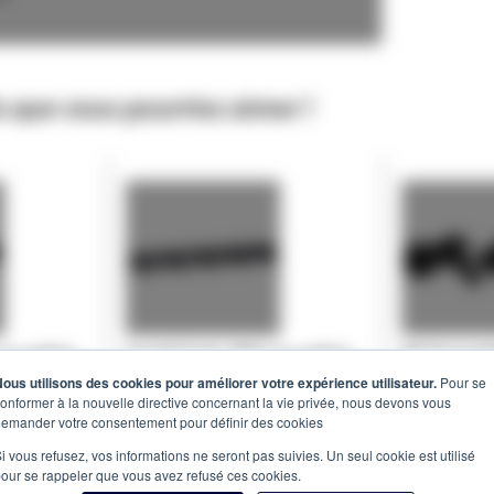
 que vous pourriez aimer !
 en métal
Conduit de câble en métal
M6 Ensemb
ous utilisons des cookies pour améliorer votre expérience utilisateur.
Pour se
c
1U 19 pouces avec 5
montage de
onformer à la nouvelle directive concernant la vie privée, nous devons vous
ant
crochets
Ensemble 
emander votre consentement pour définir des cookies
i vous refusez, vos informations ne seront pas suivies. Un seul cookie est utilisé
Notation:
Notation:
9
Avis
our se rappeler que vous avez refusé ces cookies.
96.0000%
85.0000%