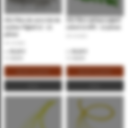
OS2 Fibre de verre Set de
OS2 fibre optique pigtail
couleur Pigtail LC - 12
coloré LC-APC - 12 pieces
pièces
REF:
GV-54333
REF:
GV-54301
20,16 €
20,16 €
24,19 €
24,19 €
Ajouter au panier
Ajouter au panier
Devis
Devis