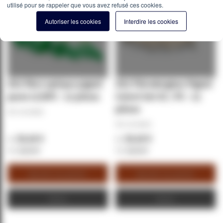
utilisé pour se rappeler que vous avez refusé ces cookies.
Autoriser les cookies
Interdire les cookies
OS2 fibre optique pigtail
OS2 Fibrederglass Pigtail
jaune LC/APC - 12 pièces
Coloré Set SC / PC - 12
pièces
REF:
GV-54303
REF:
GV-54331
20,16 €
20,16 €
24,19 €
24,19 €
Ajouter au panier
Ajouter au panier
Devis
Devis