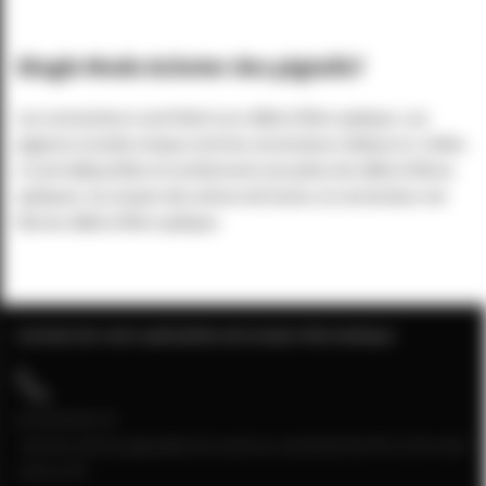
Single Mode Acheter des pigtails?
Les connecteurs sont fixés à un câble à fibre optique. Les
pigeons à mode unique sont les connecteurs idéaux ici. Celles-
ci sont déjà prêtes et contiennent une pièce de câble à fibres
optiques. Au moyen des arbres de fusion, le connecteur est
fixé au câble à fibre optique.
Contact de votre spécialiste de la baie informatique
04 28 08 00 70
Service client joignable du lundi au vendredi de 9h à 12h et de
13h à 17h