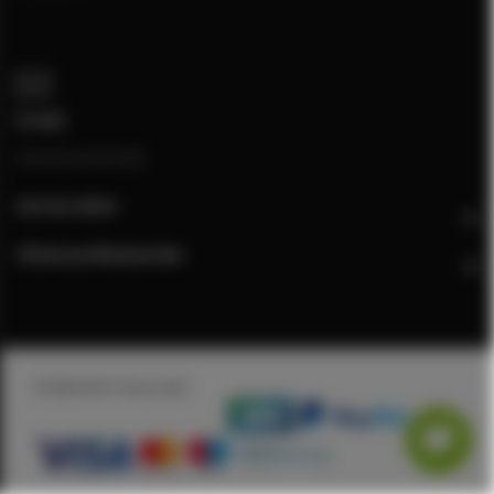
E-mail
[email protected]
Service client
Clients professionnels
© 2026 DSIT France SAS