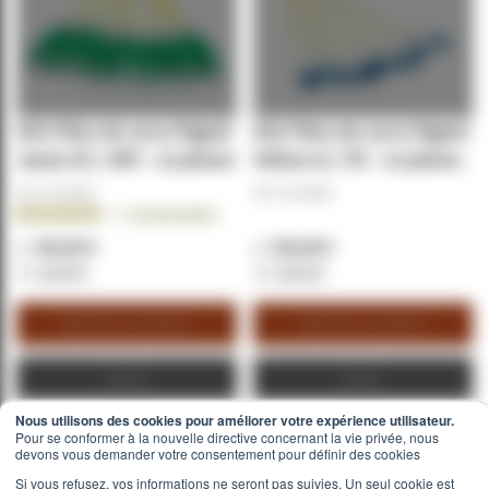
OS2 Fibre de verre Pigtail
OS2 Fibre de verre Pigtail
Jaune SC / APC - 12 pièces
Yellow LC / PC - 12 pièces
REF:
GV-54332
REF:
GV-54302
Notation:
1
Commentaire
100.0000%
20,16 €
20,16 €
24,19 €
24,19 €
Ajouter au panier
Ajouter au panier
Devis
Devis
Nous utilisons des cookies pour améliorer votre expérience utilisateur.
Pour se conformer à la nouvelle directive concernant la vie privée, nous
devons vous demander votre consentement pour définir des cookies
Si vous refusez, vos informations ne seront pas suivies. Un seul cookie est