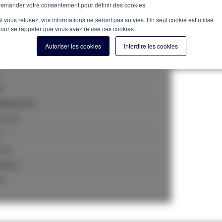
Sortie
emander votre consentement pour définir des cookies
Couleu
i vous refusez, vos informations ne seront pas suivies. Un seul cookie est utilisé
Longu
our se rappeler que vous avez refusé ces cookies.
Puiss
Autoriser les cookies
Interdire les cookies
is
0849510755
51-075
huko
stique
nc