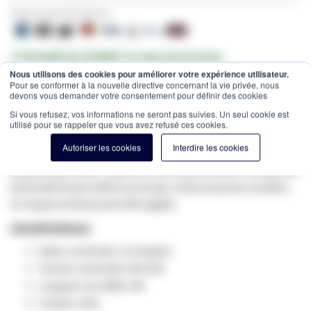
Payez en toute sécurité avec:
✔ Entrepôt de 10.000m² au cœur de la France
✔ Commandé avant 12h = expédié le jour même
Nous utilisons des cookies pour améliorer votre expérience utilisateur.
Pour se conformer à la nouvelle directive concernant la vie privée, nous
devons vous demander votre consentement pour définir des cookies
Estimation des frais de port:
Colis -
15,00 €
(France, HT)
Si vous refusez, vos informations ne seront pas suivies. Un seul cookie est
SKU
WE-97-354
utilisé pour se rappeler que vous avez refusé ces cookies.
Ce câble mâle mâle vers la prise femelle C7 est largement
Autoriser les cookies
Interdire les cookies
utilisé pour connecter des équipements tels qu'un
périphérique radio / vidéo ou une console de jeu! Ce câble est
particulièrement utilisé en Europe. Grâce aux prise coudées,
un espace précieux peut être gagné.
Caractéristiques:
Valeur nominale: 2,5 Ampère
Tension nominale: 250 Volt
Longueur du câble: 3M
Couleur: Noir