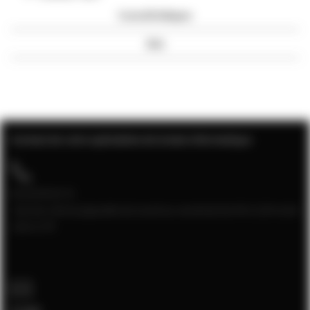
Caractéristiques
Avis
Contact de votre spécialiste de la baie informatique
04 28 08 00 70
Service client joignable du lundi au vendredi de 9h à 12h et de
13h à 17h