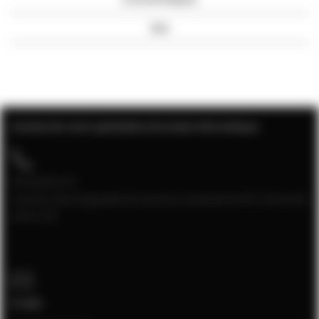
Avis
Contact de votre spécialiste de la baie informatique
04 28 08 00 70
Service client joignable du lundi au vendredi de 9h à 12h et de
13h à 17h
E-mail