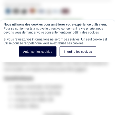
Payez en toute sécurité avec:
✔ Entrepôt de 10.000m² au cœur de la France
Nous utilisons des cookies pour améliorer votre expérience utilisateur.
✔ Commandé avant 12h = expédié le jour même
Pour se conformer à la nouvelle directive concernant la vie privée, nous
devons vous demander votre consentement pour définir des cookies
Estimation des frais de port:
Colis -
15,00 €
(France, HT)
Si vous refusez, vos informations ne seront pas suivies. Un seul cookie est
utilisé pour se rappeler que vous avez refusé ces cookies.
SKU
WE-95-424
Ce câble d'alimentation Schuko mâle sur C13 femelle est l'un
Autoriser les cookies
Interdire les cookies
des câbles de puissance les plus courants pour la connexion
d'équipement, tel qu'un ordinateur. En raison des Schuko et
C13 coudés, un espace précieux peut être gagné.
Caractéristiques:
Valeur nominale: 16 Ampère
Tension nominale: 250 Volt
Longueur du câble: 2M
Couleur: Blanc
Caractéristiques