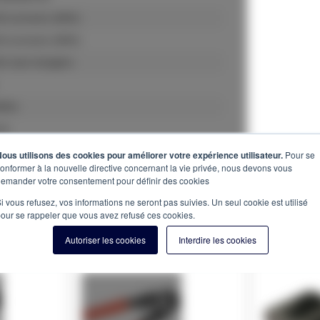
5 connector (8P8C)
5 connector (8P8C)
H, Sans halogène
0MHz
mm
is
ous utilisons des cookies pour améliorer votre expérience utilisateur.
Pour se
onformer à la nouvelle directive concernant la vie privée, nous devons vous
emander votre consentement pour définir des cookies
i vous refusez, vos informations ne seront pas suivies. Un seul cookie est utilisé
our se rappeler que vous avez refusé ces cookies.
 que vous pourriez aimer !
Autoriser les cookies
Interdire les cookies