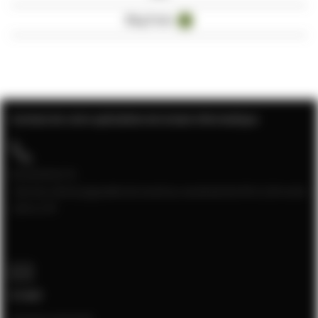
Blog Posts
3
Contact de votre spécialiste de la baie informatique
04 28 08 00 70
Service client joignable du lundi au vendredi de 9h à 12h et de
13h à 17h
E-mail