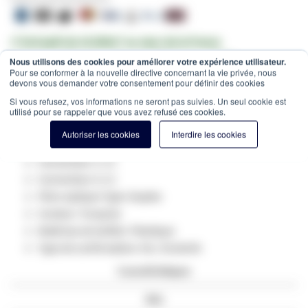
✔ Entrepôt de 10.000m² au cœur de la France
✔ Commandé avant 12h = expédié le jour même
Nous utilisons des cookies pour améliorer votre expérience utilisateur.
Pour se conformer à la nouvelle directive concernant la vie privée, nous
Estimation des frais de port:
devons vous demander votre consentement pour définir des cookies
Colis -
15,00 €
(France, HT)
Si vous refusez, vos informations ne seront pas suivies. Un seul cookie est
SKU
GV-83012
utilisé pour se rappeler que vous avez refusé ces cookies.
Spécifications du produit:
Autoriser les cookies
Interdire les cookies
Type de fibre optique: multimode
Connecteur 1: LC
Connecteur 2: LC
Fibre optique Type: Duplex
Couleur: Turquise
Matériau du boîtier: Plastique
Type de confirmation: Vis / Enclenfs
Caractéristiques
Avis