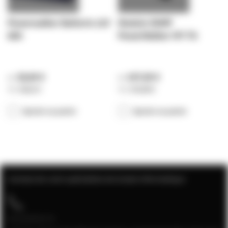
Powerwalker Batterie 12V
Module SNMP
9Ah
PowerWalker VFI TG
28,84 €
147,00 €
34,61 €
176,40 €
Ajouter au panier
Ajouter au panier
Contact de votre spécialiste de la baie informatique
04 28 08 00 70