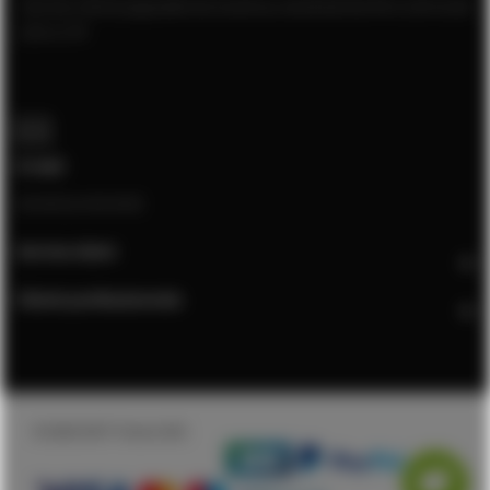
Service client joignable du lundi au vendredi de 9h à 12h et de
13h à 17h
E-mail
[email protected]
Service client
Clients professionnels
© 2026 DSIT France SAS