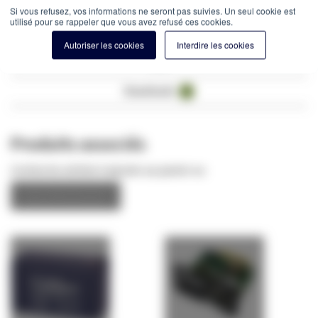
Dimensions (PxLxH)
: 399 x 190 x 328 mm (17.2kg)
Si vous refusez, vos informations ne seront pas suivies. Un seul cookie est
utilisé pour se rappeler que vous avez refusé ces cookies.
Caractéristiques
Autoriser les cookies
Interdire les cookies
Avis
Downloads
3
Produits associés
Cochez les articles à ajouter au panier ou
tout sélectionner