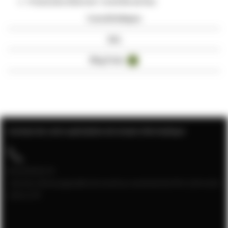
Protocoles Ethernet : Contrôle de flux
Caractéristiques
Avis
Blog Posts
2
Contact de votre spécialiste de la baie informatique
04 28 08 00 70
Service client joignable du lundi au vendredi de 9h à 12h et de
13h à 17h