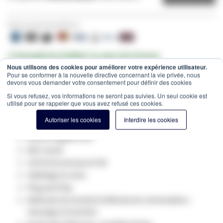
Payez en toute sécurité avec:
✔ Entrepôt de 10.000m² au cœur de la France
Nous utilisons des cookies pour améliorer votre expérience utilisateur.
✔ Commandé avant 12h = expédié le jour même
Pour se conformer à la nouvelle directive concernant la vie privée, nous
devons vous demander votre consentement pour définir des cookies
Estimation des frais de port:
Colis -
15,00 €
(France, HT)
Si vous refusez, vos informations ne seront pas suivies. Un seul cookie est
SKU
TP-SG1008MP
utilisé pour se rappeler que vous avez refusé ces cookies.
Switch gigabit de bureau à 8 ports avec 8 ports PoE
Autoriser les cookies
Interdire les cookies
8 ports Gigabit PoE+
802.3 at/af
126 W de puissance PoE
Habillage en acier
Plug and Play
Méthode de transfert/méthode de commutation :
Stockage et transfert