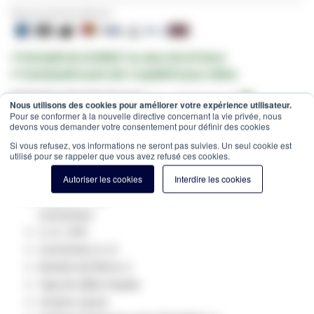
Payez en toute sécurité avec:
✔ Entrepôt de 10.000m² au cœur de la France
✔ Commandé avant 12h = expédié le jour même
Estimation des frais de port:
Colis -
15,00 €
(France, HT)
Nous utilisons des cookies pour améliorer votre expérience utilisateur.
Pour se conformer à la nouvelle directive concernant la vie privée, nous
SKU
GV-40815
devons vous demander votre consentement pour définir des cookies
Spécifications du produit:
Si vous refusez, vos informations ne seront pas suivies. Un seul cookie est
utilisé pour se rappeler que vous avez refusé ces cookies.
Fibre optique Type: Singlemode 9/125
Catégorie: OS2
Autoriser les cookies
Interdire les cookies
longueur: 15m
Connecteur
1: LC / APC
Connecteur 2: LC
Nombre de fibres: 2
Type de câble: Duplex
Couleur: jaune