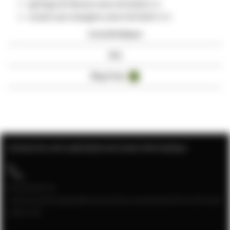
ignifuge de flamme selon EN 50265-2-1
Gratuit sans halogène selon EN 50267-2-3
Caractéristiques
Avis
Blog Posts
4
Contact de votre spécialiste de la baie informatique
04 28 08 00 70
Service client joignable du lundi au vendredi de 9h à 12h et de
13h à 17h