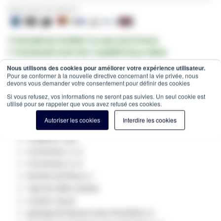
Payez en toute sécurité avec:
✔ Entrepôt de 10.000m² au cœur de la France
✔ Commandé avant 12h = expédié le jour même
Nous utilisons des cookies pour améliorer votre expérience utilisateur.
Estimation des frais de port:
Colis -
15,00 €
(France, HT)
Pour se conformer à la nouvelle directive concernant la vie privée, nous
devons vous demander votre consentement pour définir des cookies
SKU
GV-42020
Si vous refusez, vos informations ne seront pas suivies. Un seul cookie est
Spécifications du produit:
utilisé pour se rappeler que vous avez refusé ces cookies.
Fibre optique Type: Singlemode 9/125
Autoriser les cookies
Interdire les cookies
Catégorie: OS2
Longueur: 20m
Connecteur 1: LC
Connecteur 2: LC
Nombre de fibres: 2
Type de câble: Duplex
Couleur: jaune
ignifuge de flamme selon EN 50265-2-1