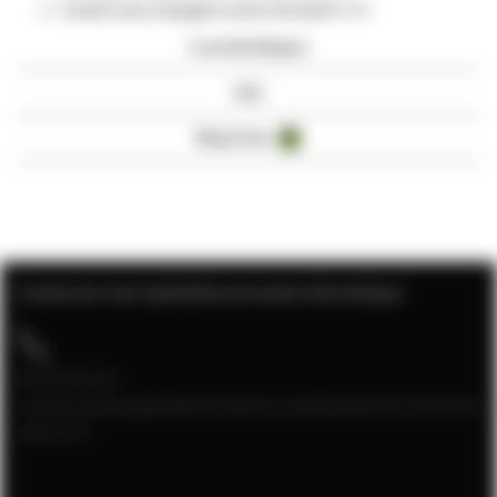
Gratuit sans halogène selon EN 50267-2-3
Caractéristiques
Avis
Blog Posts
4
Contact de votre spécialiste de la baie informatique
04 28 08 00 70
Service client joignable du lundi au vendredi de 9h à 12h et de
13h à 17h