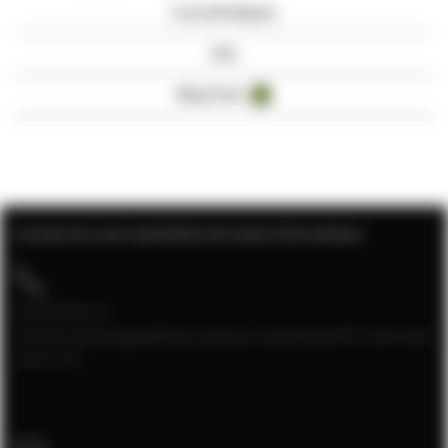
Caractéristiques
Avis
Blog Posts
4
Contact de votre spécialiste de la baie informatique
04 28 08 00 70
Service client joignable du lundi au vendredi de 9h à 12h et de
13h à 17h