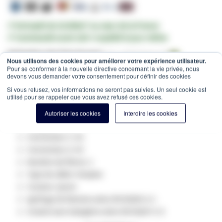
✔ Entrepôt de 10.000m² au cœur de la France
✔ Commandé avant 12h = expédié le jour même
Estimation des frais de port:
Colis -
15,00 €
(France, HT)
Nous utilisons des cookies pour améliorer votre expérience utilisateur.
Pour se conformer à la nouvelle directive concernant la vie privée, nous
SKU
GV-410420
devons vous demander votre consentement pour définir des cookies
Spécifications du produit:
Si vous refusez, vos informations ne seront pas suivies. Un seul cookie est
utilisé pour se rappeler que vous avez refusé ces cookies.
Fibre optique Type: Singlemode 9/125
Catégorie: OS2
Autoriser les cookies
Interdire les cookies
Longueur: 20m
Connecteur 1: SC
Connecteur 2: SC
Nombre de fibres: 1
Type de câble: Simplex
Couleur: jaune
ignifuge de flamme selon EN 50265-2-1
Gratuit sans halogène selon EN 50267-2-3