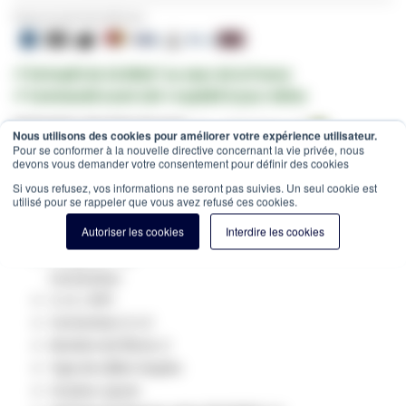
Payez en toute sécurité avec:
✔ Entrepôt de 10.000m² au cœur de la France
✔ Commandé avant 12h = expédié le jour même
Estimation des frais de port:
Colis -
15,00 €
(France, HT)
Nous utilisons des cookies pour améliorer votre expérience utilisateur.
Pour se conformer à la nouvelle directive concernant la vie privée, nous
SKU
GV-40803
devons vous demander votre consentement pour définir des cookies
Spécifications du produit:
Si vous refusez, vos informations ne seront pas suivies. Un seul cookie est
utilisé pour se rappeler que vous avez refusé ces cookies.
Fibre optique Type: Singlemode 9/125
Catégorie: OS2
Autoriser les cookies
Interdire les cookies
Longueur: 3M
Connecteur
1: LC / APC
Connecteur 2: LC
Nombre de fibres: 2
Type de câble: Duplex
Couleur: jaune