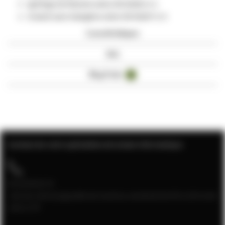
ignifuge de flamme selon EN 50265-2-1
Gratuit sans halogène selon EN 50267-2-3
Caractéristiques
Avis
Blog Posts
4
Contact de votre spécialiste de la baie informatique
04 28 08 00 70
Service client joignable du lundi au vendredi de 9h à 12h et de
13h à 17h