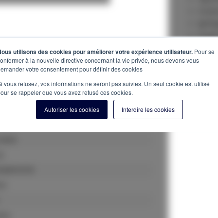
Couleu
ignifu
Gratui
ous utilisons des cookies pour améliorer votre expérience utilisateur.
Pour se
onformer à la nouvelle directive concernant la vie privée, nous devons vous
emander votre consentement pour définir des cookies
i vous refusez, vos informations ne seront pas suivies. Un seul cookie est utilisé
our se rappeler que vous avez refusé ces cookies.
Autoriser les cookies
Interdire les cookies
30303
is
0289752705
let
lex