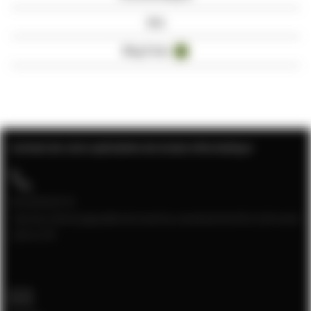
Avis
Blog Posts
4
Contact de votre spécialiste de la baie informatique
04 28 08 00 70
Service client joignable du lundi au vendredi de 9h à 12h et de
13h à 17h