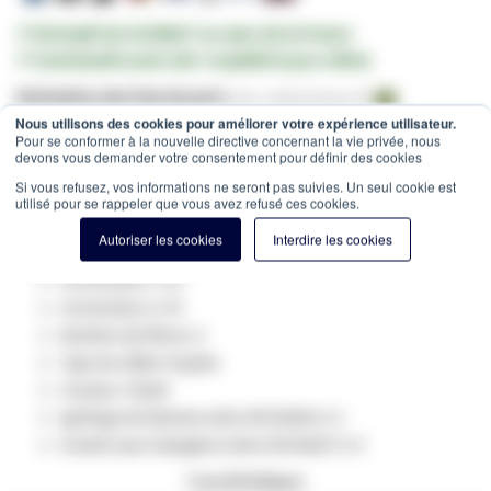
✔ Entrepôt de 10.000m² au cœur de la France
✔ Commandé avant 12h = expédié le jour même
Estimation des frais de port:
Colis -
15,00 €
(France, HT)
Nous utilisons des cookies pour améliorer votre expérience utilisateur.
SKU
GV-30601
Pour se conformer à la nouvelle directive concernant la vie privée, nous
devons vous demander votre consentement pour définir des cookies
Spécifications du produit:
Si vous refusez, vos informations ne seront pas suivies. Un seul cookie est
Type de fibre optique: multimode 50/125
utilisé pour se rappeler que vous avez refusé ces cookies.
Catégorie: OM4
Autoriser les cookies
Interdire les cookies
longueur: 1m
Connecteur 1: St
Connecteur 2: St
Nombre de fibres: 2
Type de câble: Duplex
Couleur: Violet
ignifuge de flamme selon EN 50265-2-1
Gratuit sans halogène selon EN 50267-2-3
Caractéristiques