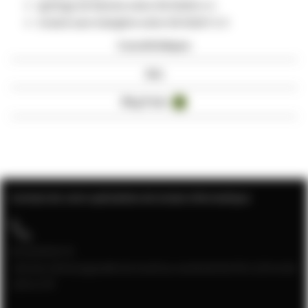
ignifuge de flamme selon EN 50265-2-1
Gratuit sans halogène selon EN 50267-2-3
Caractéristiques
Avis
Blog Posts
4
Contact de votre spécialiste de la baie informatique
04 28 08 00 70
Service client joignable du lundi au vendredi de 9h à 12h et de
13h à 17h