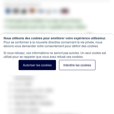
Payez en toute sécurité avec:
✔ Entrepôt de 10.000m² au cœur de la France
✔ Commandé avant 12h = expédié le jour même
Estimation des frais de port:
Colis -
15,00 €
(France, HT)
Nous utilisons des cookies pour améliorer votre expérience utilisateur.
Pour se conformer à la nouvelle directive concernant la vie privée, nous
SKU
GV-410901
devons vous demander votre consentement pour définir des cookies
Spécifications du produit:
Si vous refusez, vos informations ne seront pas suivies. Un seul cookie est
utilisé pour se rappeler que vous avez refusé ces cookies.
Fibre optique Type: Singlemode 9/125
Catégorie: OS2
Autoriser les cookies
Interdire les cookies
longueur: 1m
Connecteur
1: LC / APC
Connecteur 2: SC / APC
Nombre de fibres: 1
Type de câble: Simplex
Couleur: jaune