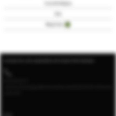
Caractéristiques
Avis
Blog Posts
4
Contact de votre spécialiste de la baie informatique
04 28 08 00 70
Service client joignable du lundi au vendredi de 9h à 12h et de
13h à 17h