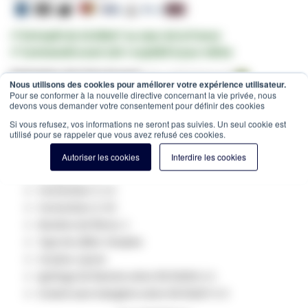
✔ Entrepôt de 10.000m² au cœur de la France
✔ Commandé avant 12h = expédié le jour même
Estimation des frais de port:
Colis -
15,00 €
(France, HT)
Nous utilisons des cookies pour améliorer votre expérience utilisateur.
Pour se conformer à la nouvelle directive concernant la vie privée, nous
SKU
GV-410203
devons vous demander votre consentement pour définir des cookies
Spécifications du produit:
Si vous refusez, vos informations ne seront pas suivies. Un seul cookie est
utilisé pour se rappeler que vous avez refusé ces cookies.
Fibre optique Type: Singlemode 9/125
Catégorie: OS2
Autoriser les cookies
Interdire les cookies
Longueur: 3M
Connecteur 1: LC
Connecteur 2: SC
Nombre de fibres: 1
Type de câble: Simplex
Couleur: jaune
ignifuge de flamme selon EN 50265-2-1
Gratuit sans halogène selon EN 50267-2-3