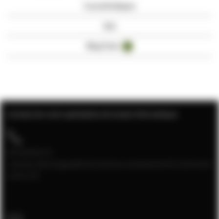
Caractéristiques
Avis
Blog Posts
4
Contact de votre spécialiste de la baie informatique
04 28 08 00 70
Service client joignable du lundi au vendredi de 9h à 12h et de
13h à 17h