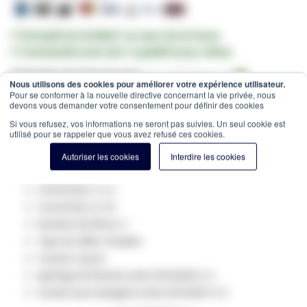
✔ Entrepôt de 10.000m² au cœur de la France
✔ Commandé avant 12h = expédié le jour même
Estimation des frais de port:
Colis -
15,00 €
(France, HT)
Nous utilisons des cookies pour améliorer votre expérience utilisateur.
Pour se conformer à la nouvelle directive concernant la vie privée, nous
SKU
GV-410205
devons vous demander votre consentement pour définir des cookies
Spécifications du produit:
Si vous refusez, vos informations ne seront pas suivies. Un seul cookie est
utilisé pour se rappeler que vous avez refusé ces cookies.
Fibre optique Type: Singlemode 9/125
Catégorie: OS2
Autoriser les cookies
Interdire les cookies
longueur: 5m
Connecteur 1: LC
Connecteur 2: SC
Nombre de fibres: 1
Type de câble: Simplex
Couleur: jaune
ignifuge de flamme selon EN 50265-2-1
Gratuit sans halogène selon EN 50267-2-3